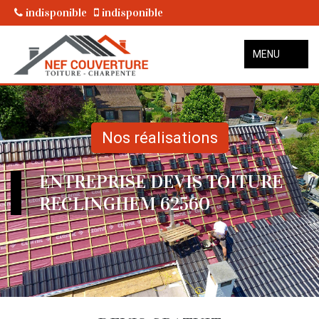
indisponible
indisponible
MENU
Nos réalisations
ENTREPRISE DEVIS TOITURE
RECLINGHEM 62560