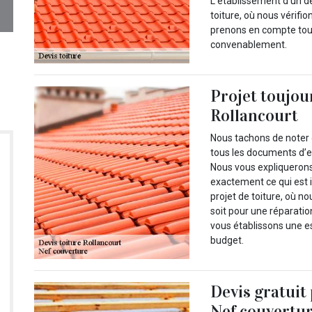
L’établissement d’un d
toiture, où nous vérifi
prenons en compte tous
convenablement.
Projet toujou
Rollancourt
Nous tachons de noter 
tous les documents d’e
Nous vous expliquerons
exactement ce qui est i
projet de toiture, où 
soit pour une réparati
vous établissons une es
budget.
Devis gratuit
Nef couvertur