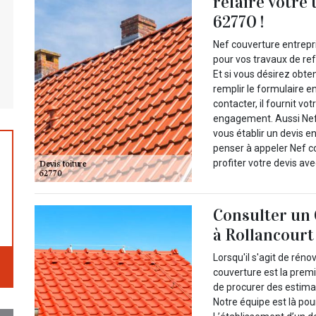
refaire votre 
62770 !
Nef couverture entrepri
pour vos travaux de ref
Et si vous désirez obten
remplir le formulaire e
contacter, il fournit vo
engagement. Aussi Nef 
vous établir un devis e
penser à appeler Nef c
profiter votre devis ave
Consulter un 
à Rollancourt
Lorsqu'il s'agit de réno
couverture est la prem
de procurer des estimat
Notre équipe est là pour