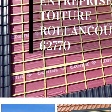
ENTREPRISE
TOITURE
ROLLANCOU
62770