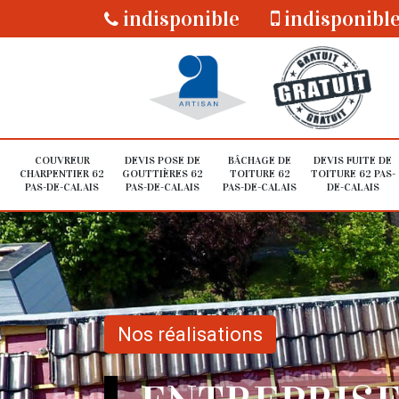
indisponible
indisponibl
COUVREUR
DEVIS POSE DE
BÂCHAGE DE
DEVIS FUITE DE
CHARPENTIER 62
GOUTTIÈRES 62
TOITURE 62
TOITURE 62 PAS-
PAS-DE-CALAIS
PAS-DE-CALAIS
PAS-DE-CALAIS
DE-CALAIS
Nos réalisations