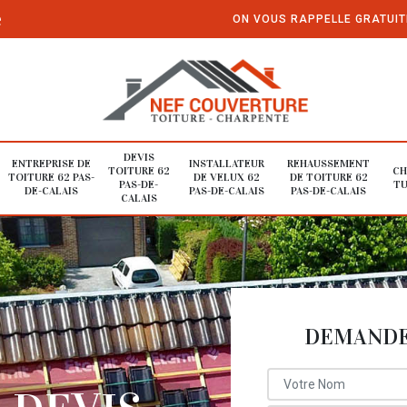
e
ON VOUS RAPPELLE GRATUI
DEVIS
ENTREPRISE DE
INSTALLATEUR
REHAUSSEMENT
TOITURE 62
CH
TOITURE 62 PAS-
DE VELUX 62
DE TOITURE 62
PAS-DE-
TU
DE-CALAIS
PAS-DE-CALAIS
PAS-DE-CALAIS
CALAIS
DEMANDE 