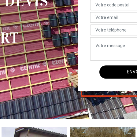
 DEVIS
RT