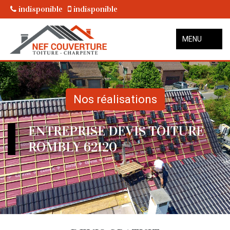
indisponible
indisponible
MENU
Nos réalisations
ENTREPRISE DEVIS TOITURE
ROMBLY 62120