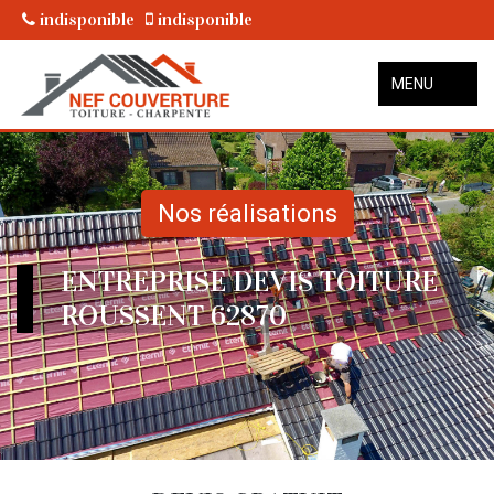
indisponible
indisponible
MENU
Nos réalisations
ENTREPRISE DEVIS TOITURE
ROUSSENT 62870