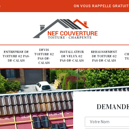
e
ON VOUS RAPPELLE GRATUI
DEVIS
ENTREPRISE DE
INSTALLATEUR
REHAUSSEMENT
TOITURE 62
CH
TOITURE 62 PAS-
DE VELUX 62
DE TOITURE 62
PAS-DE-
TU
DE-CALAIS
PAS-DE-CALAIS
PAS-DE-CALAIS
CALAIS
DEMANDE 