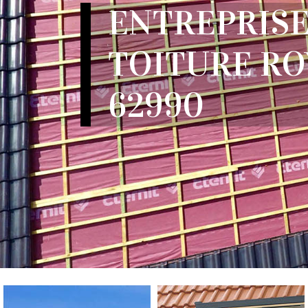
ENTREPRISE
TOITURE R
62990