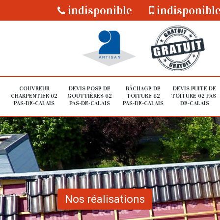
indisponible
indisponibl
COUVREUR
DEVIS POSE DE
BÂCHAGE DE
DEVIS FUITE DE
CHARPENTIER 62
GOUTTIÈRES 62
TOITURE 62
TOITURE 62 PAS-
PAS-DE-CALAIS
PAS-DE-CALAIS
PAS-DE-CALAIS
DE-CALAIS
Nos réalisations