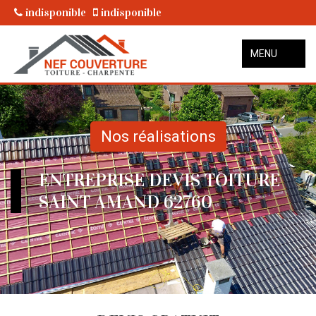
indisponible
indisponible
MENU
Nos réalisations
ENTREPRISE DEVIS TOITURE
SAINT AMAND 62760