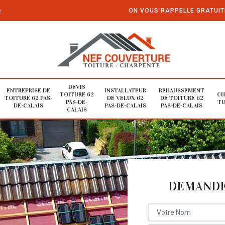
e
ON VOUS RAPPELLE GRATUI
DEVIS
ENTREPRISE DE
INSTALLATEUR
REHAUSSEMENT
TOITURE 62
CH
TOITURE 62 PAS-
DE VELUX 62
DE TOITURE 62
PAS-DE-
TU
DE-CALAIS
PAS-DE-CALAIS
PAS-DE-CALAIS
CALAIS
DEMANDE 