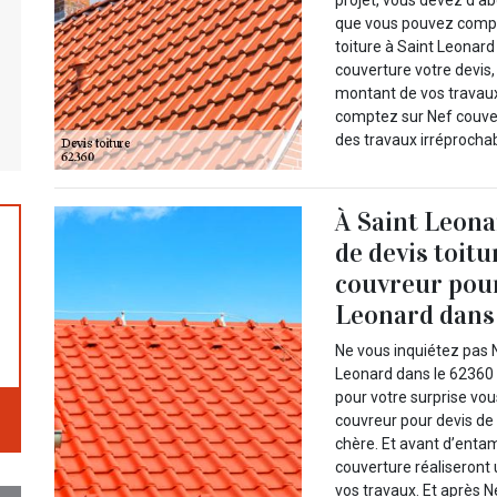
projet, vous devez d’a
que vous pouvez compte
toiture à Saint Leonard
couverture votre devis,
montant de vos travaux 
comptez sur Nef couver
des travaux irréprochab
À Saint Leona
de devis toit
couvreur pour
Leonard dans 
Ne vous inquiétez pas N
Leonard dans le 62360 s
pour votre surprise vo
couvreur pour devis de t
chère. Et avant d’enta
couverture réaliseront 
vos travaux. Et après 