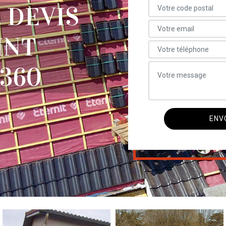
 DEVIS
INT
360