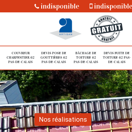
indisponible
indisponibl
COUVREUR
DEVIS POSE DE
BÂCHAGE DE
DEVIS FUITE DE
CHARPENTIER 62
GOUTTIÈRES 62
TOITURE 62
TOITURE 62 PAS-
PAS-DE-CALAIS
PAS-DE-CALAIS
PAS-DE-CALAIS
DE-CALAIS
Nos réalisations