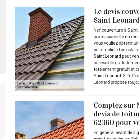
Le devis couv
Saint Leonard
Nef couverture à Saint 
professionnelle en rén
vous vouliez obtenir un
ou remplir le formulair
Saint Leonard peut veni
accessible gratuitement
totalement gratuit et 
Saint Leonard. Si l’off
Leonard propose toujour
Comptez sur 
devis de toitu
62360 pour vo
En général avant de si