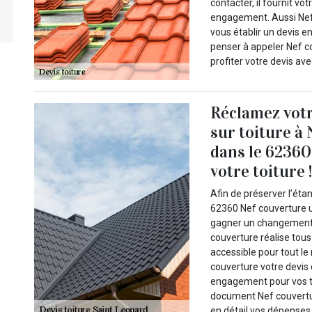
contacter, il fournit vo
engagement. Aussi Nef 
vous établir un devis e
penser à appeler Nef c
profiter votre devis ave
Réclamez votr
sur toiture à
dans le 62360
votre toiture 
Afin de préserver l’éta
62360 Nef couverture u
gagner un changement d
couverture réalise tous
accessible pour tout l
couverture votre devis
engagement pour vos t
document Nef couvertu
en détail vos dépenses 