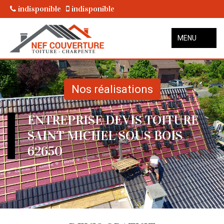
indisponible
indisponible
MENU
Nos réalisations
ENTREPRISE DEVIS TOITURE
SAINT MICHEL SOUS BOIS
62650