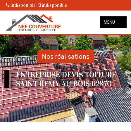
indisponible
indisponible
MENU
Nos réalisations
ENTREPRISE DEVIS TOITURE
SAINT REMY AU BOIS 62870