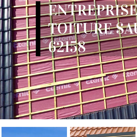
ENTREPRISE
TOITURE SA
62158