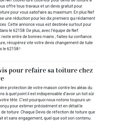
e Nef couverture couvreur pour devis de toiture à
us offre tous travaux et un devis gratuit pour
oiture pour vous satisfaire au maximum. En plus Nef
se une réduction pour les dix premiers qui réclament
ices. Cette annonce vous est destinée surtout pour
dans le 62158. De plus, avec l’équipe de Nef
t reste entre de bonnes mains ; faites-lui confiance.
re, récupérez vite votre devis changement de tuile
s le 62158 !
vis pour refaire sa toiture chez
re
emière protection de votre maison contre les aléas du
à quel point il est indispensable d'avoir un toit sûr
votre tête. C'est pourquoi nous notons toujours un
conçu pour estimer précisément et en détail le
 de toiture. Chaque Devis de réfection de toiture que
it et sans engagement, quel que soit son contenu.