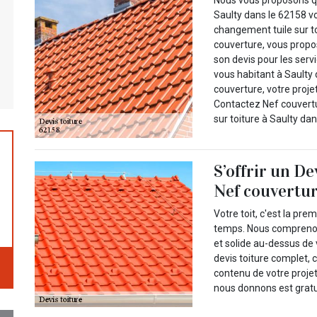
Nous vous proposons qu
Saulty dans le 62158 vo
changement tuile sur t
couverture, vous propo
son devis pour les serv
vous habitant à Saulty 
couverture, votre proje
Contactez Nef couvertu
sur toiture à Saulty dan
S’offrir un De
Nef couvertu
Votre toit, c'est la pr
temps. Nous comprenons 
et solide au-dessus de 
devis toiture complet, 
contenu de votre projet
nous donnons est gratu