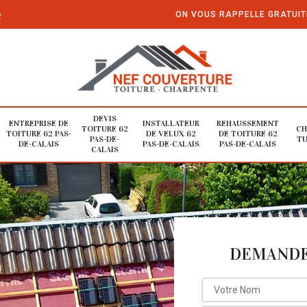
e
ON VOUS RAPPELLE GRATUI
DEVIS
ENTREPRISE DE
INSTALLATEUR
REHAUSSEMENT
TOITURE 62
CH
TOITURE 62 PAS-
DE VELUX 62
DE TOITURE 62
PAS-DE-
TU
DE-CALAIS
PAS-DE-CALAIS
PAS-DE-CALAIS
CALAIS
DEMANDE 