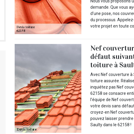
Nous vous proposons une
demande. Que vous ayez
d'une pose, nos couvr
du processus. Appelez-
votre projet en toute c
Nef couvertur
défaut suivan
toiture à Saul
Avec Nef couverture à 
toiture assurée. Réalis
inquiétez pas Nef couve
62158 se consacre enti
l’équipe de Nef couvert
votre devis sans défaut
croyez-en Nef couvert
pouvez laisser prendre 
Saulty dans le 62158 !