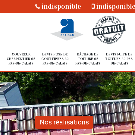
indisponible
indisponibl
COUVREUR
DEVIS POSE DE
BÂCHAGE DE
DEVIS FUITE DE
CHARPENTIER 62
GOUTTIÈRES 62
TOITURE 62
TOITURE 62 PAS-
PAS-DE-CALAIS
PAS-DE-CALAIS
PAS-DE-CALAIS
DE-CALAIS
Nos réalisations