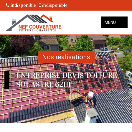
indisponible
indisponible
MENU
Nos réalisations
ENTREPRISE DEVIS TOITURE
SOUASTRE 62111