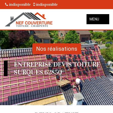
indisponible
indisponible
MENU
Nos réalisations
ENTREPRISE DEVIS TOITURE
SURQUES 62850