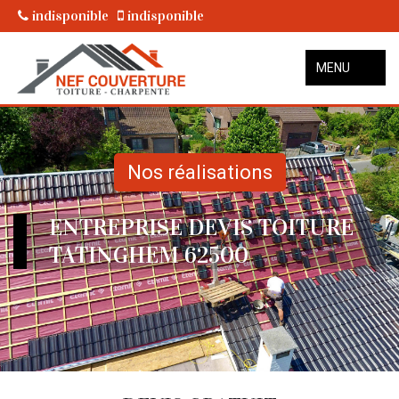
indisponible
indisponible
MENU
Nos réalisations
ENTREPRISE DEVIS TOITURE
TATINGHEM 62500