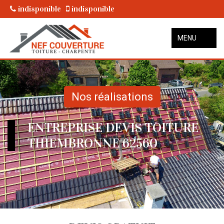
indisponible
indisponible
MENU
Nos réalisations
ENTREPRISE DEVIS TOITURE
THIEMBRONNE 62560