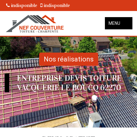
indisponible
indisponible
MENU
Nos réalisations
ENTREPRISE DEVIS TOITURE
VACQUERIE LE BOUCQ 62270