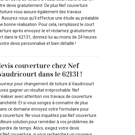
tre devis gratuitement. De plus Nef couverture
 toiture vous assure également des travaux
 Assurez-vous qu’il effectue une étude au préalable
ne bonne réalisation. Pour cela, remplissez le court
erture après envoyez-le et réclamez gratuitement
urt dans le 62131, donnez-lui au moins de 24 heures
otre devis personnalisé et bien détaillé !
devis couverture chez Nef
Vaudricourt dans le 62131 !
ouvreur pour changement de toiture à Vaudricourt
uvez gagner un résultat irréprochable. Nef
réaliser avec attention vos travaux de couverture
anchéité. Et si vous songez à connaitre de plus
dans ce domaine envoyez votre formulaire pour
 couverture. Ne vous inquiétez pas Nef couverture
eilleure solution pour remédier à vos problèmes de
 perdre de temps. Alors, exigez votre devis
z Nef couverture, si vous recherchez un couvreur