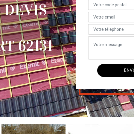
 DEVIS
T 62131