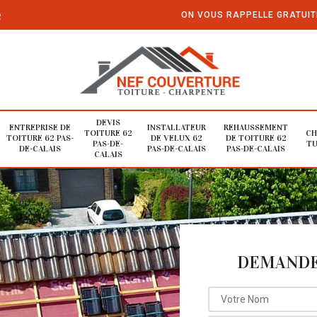
e
ON VOUS RAPPELLE GRATUI
DEVIS
ENTREPRISE DE
INSTALLATEUR
REHAUSSEMENT
TOITURE 62
CH
TOITURE 62 PAS-
DE VELUX 62
DE TOITURE 62
PAS-DE-
TU
DE-CALAIS
PAS-DE-CALAIS
PAS-DE-CALAIS
CALAIS
DEMANDE 