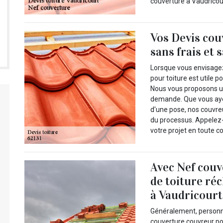
couverture à Vaudricour
Vos Devis cou
sans frais et
Lorsque vous envisagez 
pour toiture est utile p
Nous vous proposons une
demande. Que vous ayez
d'une pose, nos couvr
du processus. Appelez-
votre projet en toute c
Avec Nef couv
de toiture ré
à Vaudricourt 
Généralement, personne
couverture couvreur po