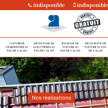
indisponible
indisponibl
COUVREUR
DEVIS POSE DE
BÂCHAGE DE
DEVIS FUITE DE
CHARPENTIER 62
GOUTTIÈRES 62
TOITURE 62
TOITURE 62 PAS-
PAS-DE-CALAIS
PAS-DE-CALAIS
PAS-DE-CALAIS
DE-CALAIS
Nos réalisations