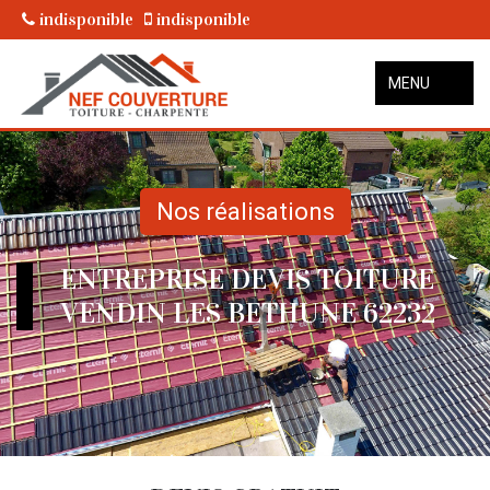
indisponible
indisponible
MENU
Nos réalisations
ENTREPRISE DEVIS TOITURE
VENDIN LES BETHUNE 62232