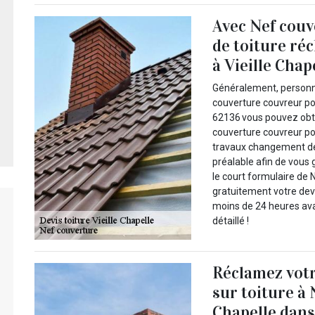
Avec Nef couv
de toiture ré
à Vieille Chap
Généralement, personne
couverture couvreur pou
62136 vous pouvez obte
couverture couvreur po
travaux changement de 
préalable afin de vous 
le court formulaire de
gratuitement votre devi
moins de 24 heures ava
détaillé !
Réclamez votr
sur toiture à 
Chapelle dans