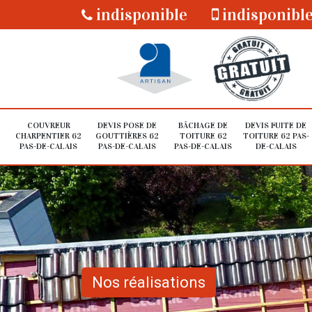
indisponible
indisponibl
COUVREUR
DEVIS POSE DE
BÂCHAGE DE
DEVIS FUITE DE
CHARPENTIER 62
GOUTTIÈRES 62
TOITURE 62
TOITURE 62 PAS-
PAS-DE-CALAIS
PAS-DE-CALAIS
PAS-DE-CALAIS
DE-CALAIS
Nos réalisations