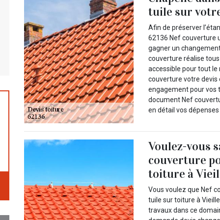
tuile sur votre
Afin de préserver l’étan
62136 Nef couverture u
gagner un changement d
couverture réalise tous
accessible pour tout l
couverture votre devis
engagement pour vos tr
document Nef couvertur
en détail vos dépenses 
Voulez-vous s
couverture po
toiture à Viei
Vous voulez que Nef c
tuile sur toiture à Vie
travaux dans ce domain