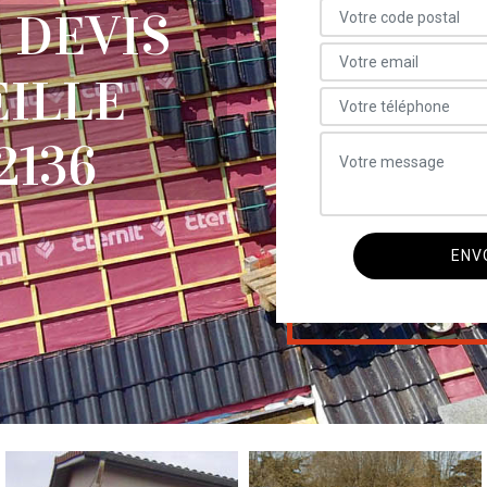
 DEVIS
EILLE
2136