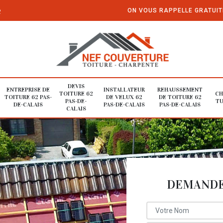
e
ON VOUS RAPPELLE GRATUI
DEVIS
ENTREPRISE DE
INSTALLATEUR
REHAUSSEMENT
TOITURE 62
CH
TOITURE 62 PAS-
DE VELUX 62
DE TOITURE 62
PAS-DE-
TU
DE-CALAIS
PAS-DE-CALAIS
PAS-DE-CALAIS
CALAIS
DEMANDE 