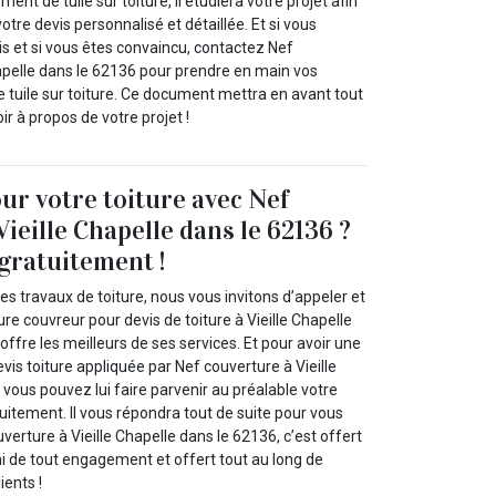
t de tuile sur toiture, il étudiera votre projet afin
otre devis personnalisé et détaillée. Et si vous
is et si vous êtes convaincu, contactez Nef
hapelle dans le 62136 pour prendre en main vos
tuile sur toiture. Ce document mettra en avant tout
r à propos de votre projet !
our votre toiture avec Nef
ieille Chapelle dans le 62136 ?
gratuitement !
es travaux de toiture, nous vous invitons d’appeler et
re couvreur pour devis de toiture à Vieille Chapelle
offre les meilleurs de ses services. Et pour avoir une
evis toiture appliquée par Nef couverture à Vieille
vous pouvez lui faire parvenir au préalable votre
itement. Il vous répondra tout de suite pour vous
verture à Vieille Chapelle dans le 62136, c’est offert
 de tout engagement et offert tout au long de
ients !