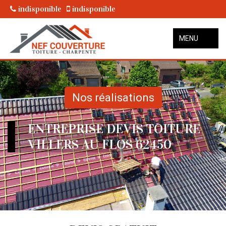
indisponible
indisponible
MENU
Nos réalisations
ENTREPRISE DEVIS TOITURE
VILLERS AU FLOS 62450