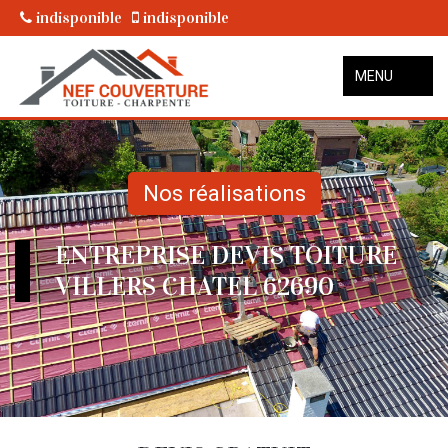
indisponible
indisponible
MENU
Nos réalisations
ENTREPRISE DEVIS TOITURE
VILLERS CHATEL 62690