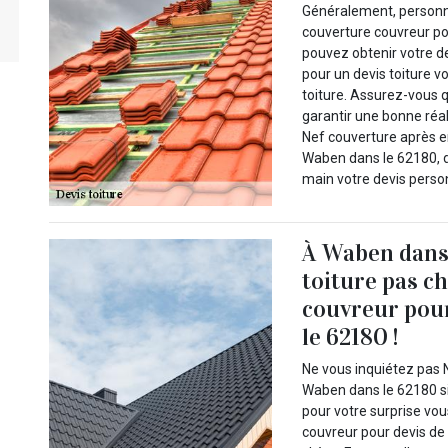
Généralement, personne
couverture couvreur po
pouvez obtenir votre d
pour un devis toiture
toiture. Assurez-vous q
garantir une bonne réal
Nef couverture après e
Waben dans le 62180, d
main votre devis personn
À Waben dans 
toiture pas c
couvreur pour
le 62180 !
Ne vous inquiétez pas 
Waben dans le 62180 si 
pour votre surprise vo
couvreur pour devis de t