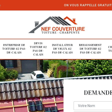
e
ON VOUS RAPPELLE GRATUI
DEVIS
ENTREPRISE DE
INSTALLATEUR
REHAUSSEMENT
TOITURE 62
CH
TOITURE 62 PAS-
DE VELUX 62
DE TOITURE 62
PAS-DE-
TU
DE-CALAIS
PAS-DE-CALAIS
PAS-DE-CALAIS
CALAIS
DEMANDE 