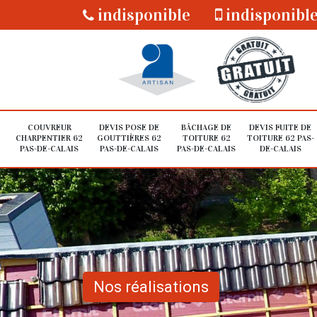
indisponible
indisponibl
COUVREUR
DEVIS POSE DE
BÂCHAGE DE
DEVIS FUITE DE
CHARPENTIER 62
GOUTTIÈRES 62
TOITURE 62
TOITURE 62 PAS-
PAS-DE-CALAIS
PAS-DE-CALAIS
PAS-DE-CALAIS
DE-CALAIS
Nos réalisations