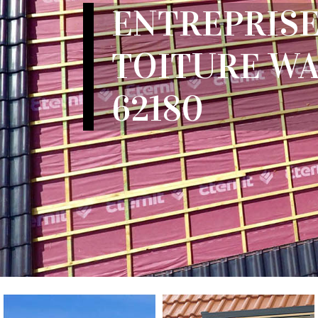
ENTREPRISE
TOITURE W
62180