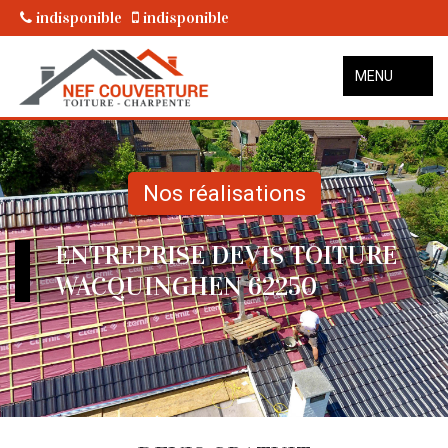
indisponible
indisponible
MENU
Nos réalisations
ENTREPRISE DEVIS TOITURE
WACQUINGHEN 62250