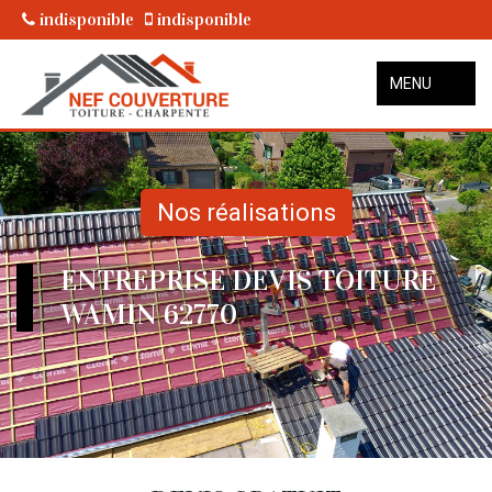
indisponible
indisponible
MENU
Nos réalisations
ENTREPRISE DEVIS TOITURE
WAMIN 62770