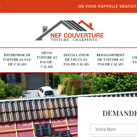
e
ON VOUS RAPPELLE GRATUI
DEVIS
ENTREPRISE DE
INSTALLATEUR
REHAUSSEMENT
TOITURE 62
CH
TOITURE 62 PAS-
DE VELUX 62
DE TOITURE 62
PAS-DE-
TU
DE-CALAIS
PAS-DE-CALAIS
PAS-DE-CALAIS
CALAIS
DEMANDE 