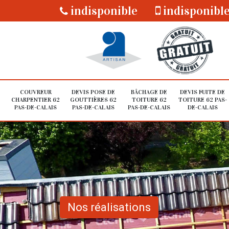
indisponible
indisponibl
COUVREUR
DEVIS POSE DE
BÂCHAGE DE
DEVIS FUITE DE
CHARPENTIER 62
GOUTTIÈRES 62
TOITURE 62
TOITURE 62 PAS-
PAS-DE-CALAIS
PAS-DE-CALAIS
PAS-DE-CALAIS
DE-CALAIS
Nos réalisations