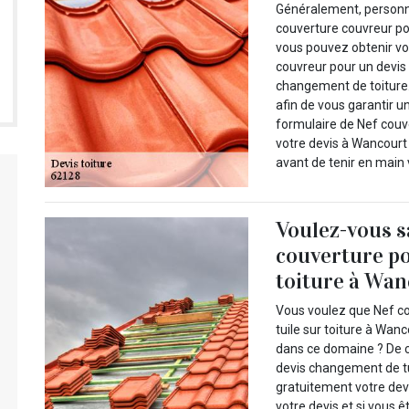
Généralement, personne
couverture couvreur po
vous pouvez obtenir vo
couvreur pour un devis
changement de toiture.
afin de vous garantir u
formulaire de Nef couv
votre devis à Wancourt
avant de tenir en main v
Voulez-vous s
couverture po
toiture à Wan
Vous voulez que Nef c
tuile sur toiture à Wan
dans ce domaine ? De c
devis changement de tuil
gratuitement votre devi
votre devis et si vous