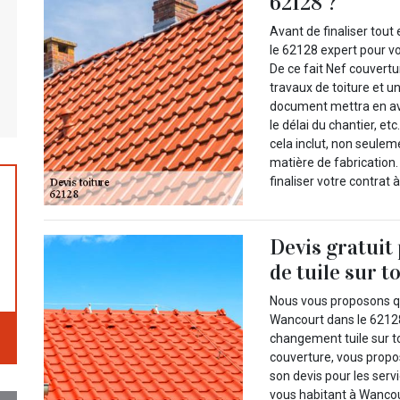
62128 ?
Avant de finaliser to
le 62128 expert pour vo
De ce fait Nef couvertu
travaux de toiture et u
document mettra en avan
le délai du chantier, e
cela inclut, non seulem
matière de fabrication.
finaliser votre contrat
Devis gratuit
de tuile sur t
Nous vous proposons qu
Wancourt dans le 62128
changement tuile sur t
couverture, vous propo
son devis pour les serv
vous habitant à Wancour