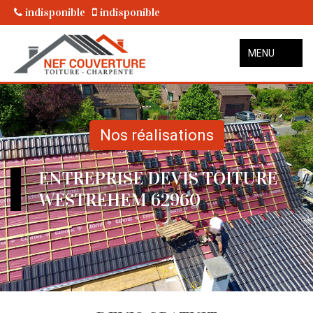
indisponible
indisponible
MENU
Nos réalisations
ENTREPRISE DEVIS TOITURE
WESTREHEM 62960