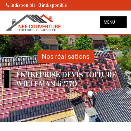
indisponible
indisponible
MENU
Nos réalisations
ENTREPRISE DEVIS TOITURE
WILLEMAN 62770