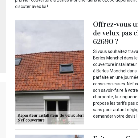
prix Nef couverture à Berles Monchel dans le 62690 dépendent 
discuter avec lui !
Offrez-vous u
de velux pas 
62690 ?
Si vous souhaitez travai
Berles Monchel dans le
couverture installateur
à Berles Monchel dans l
parfaite en une journé
consciencieuses. Nef c
son savoir-faire à votr
charpente, la zinguerie 
propose les tarifs pas 
sans pour autant néglig
demander votre devis !