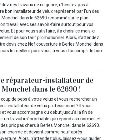
sédez des travaux de ce genre, n’hésitez pas à
e bon installateur de velux représenté par l’un des
s Monchel dans le 62690 renommé sur le plan
e son travail avec ses savoir-faire surtout pour vos
elux. Et pour vous satisfaire, il a choisi ce mois-ci
ment de son tarif promotionnel. Alors, n’attendez
tre devis chez Nef couverture à Berles Monchel dans
jours le meilleur pour vous, à vous d’accomplir le bon
e réparateur-installateur de
s Monchel dans le 62690 !
coup de peps à votre velux et vous rechercher un
ur-installateur de velux professionnel ? Il vous
s et vous accompagne du début jusqu’à la fin de
er un travail irréprochable qui répond aux normes et
 des prix pas chers à Berles Monchel dans le 62690.
a son charme et devient comme neuf après
ouverture. Alors, n’attendez plus, laissez-vous guider