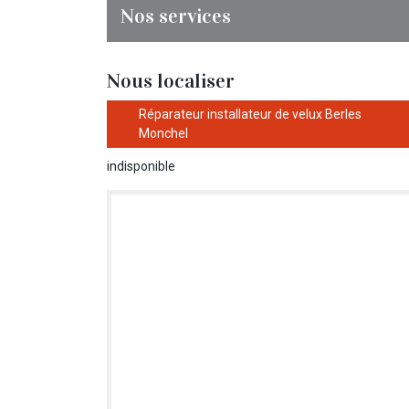
Nos services
Nous localiser
Réparateur installateur de velux Berles
Monchel
indisponible