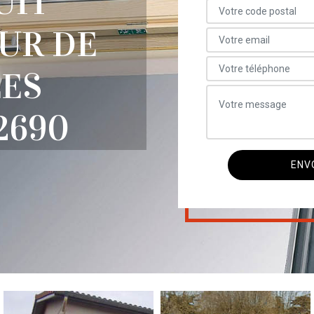
UIT
UR DE
LES
2690