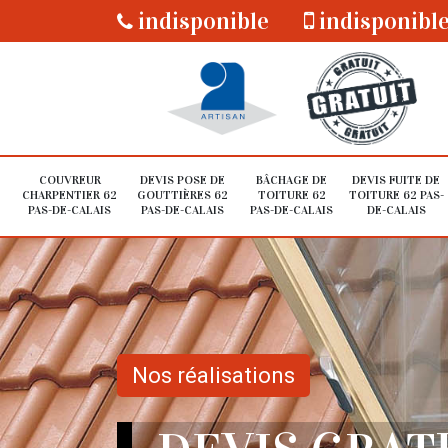
indisponible
indisponibl
COUVREUR
DEVIS POSE DE
BÂCHAGE DE
DEVIS FUITE DE
CHARPENTIER 62
GOUTTIÈRES 62
TOITURE 62
TOITURE 62 PAS-
PAS-DE-CALAIS
PAS-DE-CALAIS
PAS-DE-CALAIS
DE-CALAIS
Nos réalisations