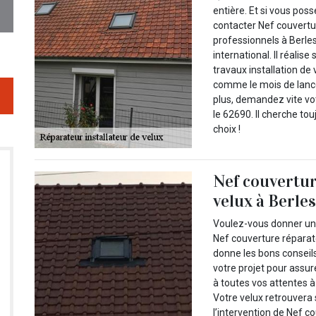
entière. Et si vous pos
contacter Nef couvertur
professionnels à Berle
international. Il réalis
travaux installation de v
comme le mois de lance
plus, demandez vite vo
le 62690. Il cherche tou
choix !
Nef couvertur
velux à Berle
Voulez-vous donner un 
Nef couverture réparate
donne les bons conseil
votre projet pour assur
à toutes vos attentes à
Votre velux retrouver
l’intervention de Nef c