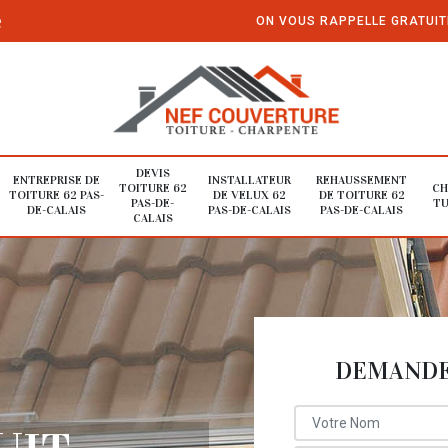
e
ON VOUS RAPPELLE GRATUI
DEVIS
ENTREPRISE DE
INSTALLATEUR
REHAUSSEMENT
TOITURE 62
CH
TOITURE 62 PAS-
DE VELUX 62
DE TOITURE 62
PAS-DE-
TU
DE-CALAIS
PAS-DE-CALAIS
PAS-DE-CALAIS
CALAIS
DEMANDE 