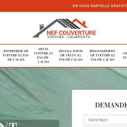
e
ON VOUS RAPPELLE GRATUI
DEVIS
ENTREPRISE DE
INSTALLATEUR
REHAUSSEMENT
TOITURE 62
CH
TOITURE 62 PAS-
DE VELUX 62
DE TOITURE 62
PAS-DE-
TU
DE-CALAIS
PAS-DE-CALAIS
PAS-DE-CALAIS
CALAIS
DEMANDE 