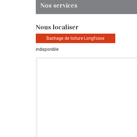
Nos services
Nous localiser
Bachage de toiture Longfosse
indisponible