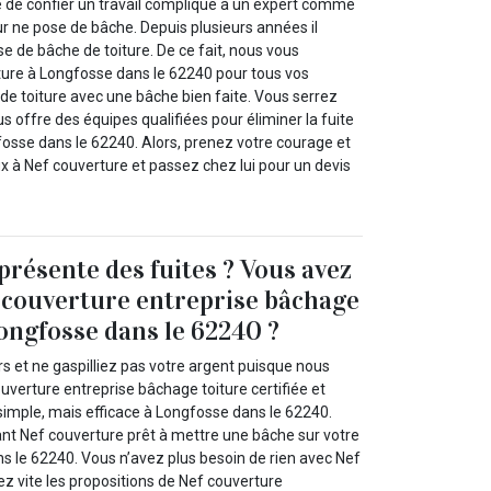
e de confier un travail compliqué à un expert comme
r ne pose de bâche. Depuis plusieurs années il
se de bâche de toiture. De ce fait, nous vous
ture à Longfosse dans le 62240 pour tous vos
de toiture avec une bâche bien faite. Vous serrez
us offre des équipes qualifiées pour éliminer la fuite
fosse dans le 62240. Alors, prenez votre courage et
x à Nef couverture et passez chez lui pour un devis
présente des fuites ? Vous avez
 couverture entreprise bâchage
Longfosse dans le 62240 ?
rs et ne gaspilliez pas votre argent puisque nous
verture entreprise bâchage toiture certifiée et
simple, mais efficace à Longfosse dans le 62240.
t Nef couverture prêt à mettre une bâche sur votre
s le 62240. Vous n’avez plus besoin de rien avec Nef
ez vite les propositions de Nef couverture