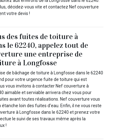
bitez aux environs de la Longfosse dans le 62240.
plus, décidez-vous vite et contactez Nef couverture
nt votre devis !
s des fuites de toiture à
s le 62240, appelez tout de
verture une entreprise de
iture à Longfosse
ise de bâchage de toiture à Longfosse dans le 62240
nd pour votre urgence fuite de toiture qui est
us vous invitons à contacter Nef couverture à
0 aimable et serviable arrivera chez vous pour
 fuites avant toutes réalisations. Nef couverture vous
étanche loin des fuites d’eau. Enfin, il ne vous reste
uverture à Longfosse dans le 62240 et prenez votre
effectue le suivi de ses travaux même après la
ux !