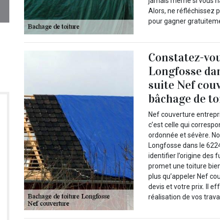
jamais même si vous ha
Alors, ne réfléchissez 
pour gagner gratuiteme
Constatez-vou
Longfosse dan
suite Nef cou
bâchage de to
Nef couverture entrepr
c’est celle qui correspo
ordonnée et sévère. No
Longfosse dans le 6224
identifier l’origine des
promet une toiture bien 
plus qu’appeler Nef co
devis et votre prix. Il 
réalisation de vos trava