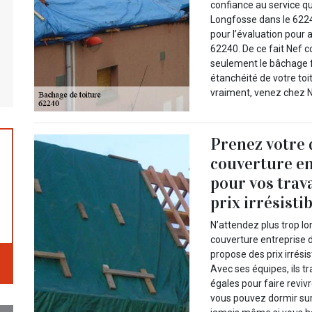
confiance au service q
Longfosse dans le 6224
pour l’évaluation pour 
62240. De ce fait Nef 
seulement le bâchage fu
étanchéité de votre toi
vraiment, venez chez N
Prenez votre 
couverture en
pour vos trav
prix irrésistib
N’attendez plus trop l
couverture entreprise d
propose des prix irrésis
Avec ses équipes, ils t
égales pour faire revivr
vous pouvez dormir sur 