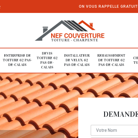
e
ON VOUS RAPPELLE GRATUI
DEVIS
ENTREPRISE DE
INSTALLATEUR
REHAUSSEMENT
TOITURE 62
CH
TOITURE 62 PAS-
DE VELUX 62
DE TOITURE 62
PAS-DE-
TU
DE-CALAIS
PAS-DE-CALAIS
PAS-DE-CALAIS
CALAIS
DEMANDE 