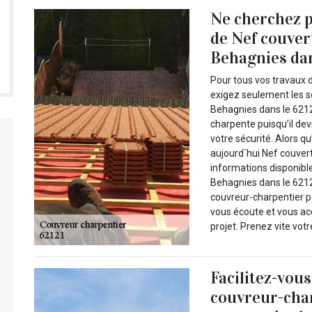
Ne cherchez pl
de Nef couver
Behagnies dans
Pour tous vos travaux d
exigez seulement les s
Behagnies dans le 6212
charpente puisqu’il dev
votre sécurité. Alors q
aujourd`hui Nef couvert
informations disponibl
Behagnies dans le 6212
couvreur-charpentier pou
vous écoute et vous ac
projet. Prenez vite votr
Facilitez-vous
couvreur-char