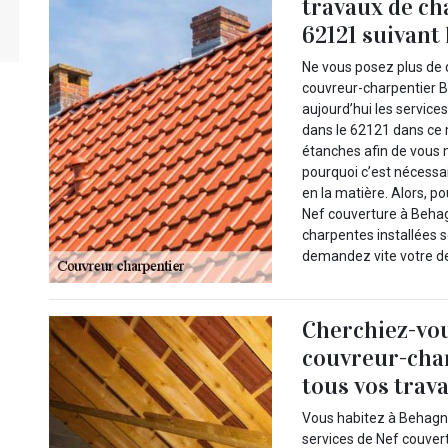
travaux de ch
62121 suivant 
Ne vous posez plus de 
couvreur-charpentier 
aujourd’hui les servic
dans le 62121 dans ce 
étanches afin de vous m
pourquoi c’est nécessa
en la matière. Alors, pou
Nef couverture à Behag
charpentes installées s
demandez vite votre de
Cherchiez-vo
couvreur-cha
tous vos trava
Vous habitez à Behagni
services de Nef couver