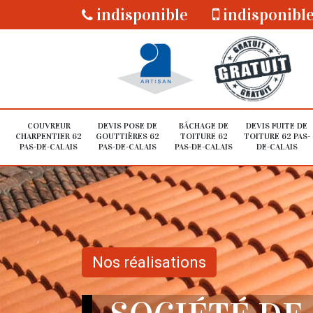
indisponible
indisponibl
COUVREUR
DEVIS POSE DE
BÂCHAGE DE
DEVIS FUITE DE
CHARPENTIER 62
GOUTTIÈRES 62
TOITURE 62
TOITURE 62 PAS-
PAS-DE-CALAIS
PAS-DE-CALAIS
PAS-DE-CALAIS
DE-CALAIS
Nos réalisations