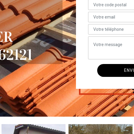
ER
62121