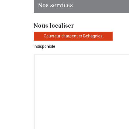
Nos services
Nous localiser
Couvreur charpentier Behagnies
indisponible