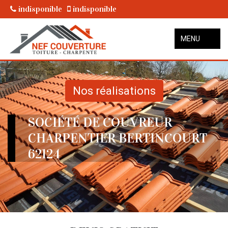
indisponible
indisponible
MENU
Nos réalisations
SOCIÉTÉ DE COUVREUR
CHARPENTIER BERTINCOURT
62124