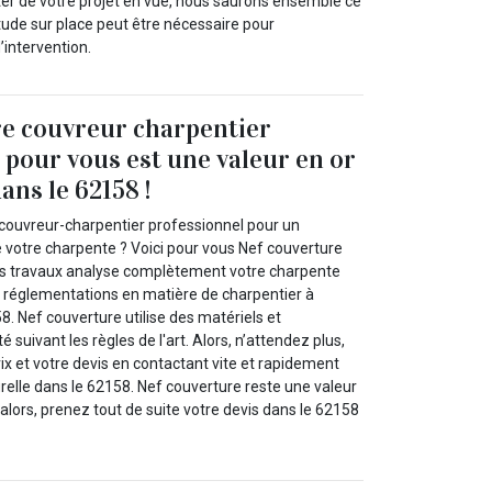
er de votre projet en vue, nous saurons ensemble ce
 étude sur place peut être nécessaire pour
’intervention.
re couvreur charpentier
 pour vous est une valeur en or
ans le 62158 !
couvreur-charpentier professionnel pour un
e votre charpente ? Voici pour vous Nef couverture
os travaux analyse complètement votre charpente
es réglementations en matière de charpentier à
8. Nef couverture utilise des matériels et
suivant les règles de l'art. Alors, n’attendez plus,
x et votre devis en contactant vite et rapidement
relle dans le 62158. Nef couverture reste une valeur
 alors, prenez tout de suite votre devis dans le 62158