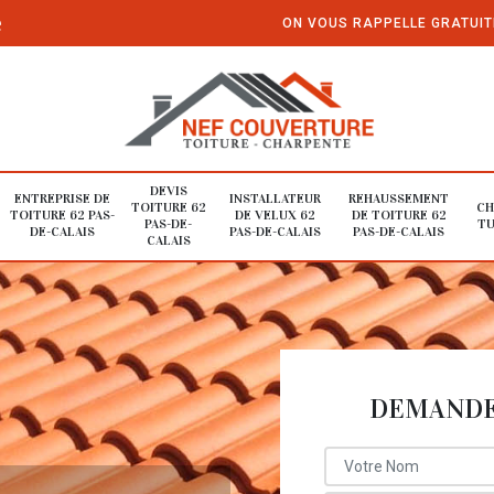
e
ON VOUS RAPPELLE GRATUI
DEVIS
ENTREPRISE DE
INSTALLATEUR
REHAUSSEMENT
TOITURE 62
CH
TOITURE 62 PAS-
DE VELUX 62
DE TOITURE 62
PAS-DE-
TU
DE-CALAIS
PAS-DE-CALAIS
PAS-DE-CALAIS
CALAIS
DEMANDE 