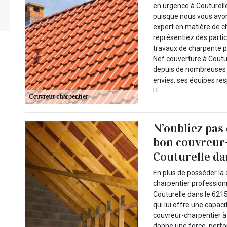
en urgence à Couturelle
puisque nous vous avon
expert en matière de c
représentiez des partic
travaux de charpente po
Nef couverture à Coutur
depuis de nombreuses a
envies, ses équipes res
! !
N’oubliez pas
bon couvreur-
Couturelle da
En plus de posséder la
charpentier profession
Couturelle dans le 62158
qui lui offre une capac
couvreur-charpentier à 
donne une force, perfor