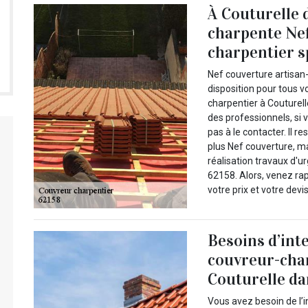
À Couturelle 
charpente Nef
charpentier s
Nef couverture artisan-
disposition pour tous v
charpentier à Couturelle
des professionnels, si
pas à le contacter. Il 
plus Nef couverture, ma
réalisation travaux d'u
62158. Alors, venez r
votre prix et votre devi
Besoins d’int
couvreur-cha
Couturelle da
Vous avez besoin de l’