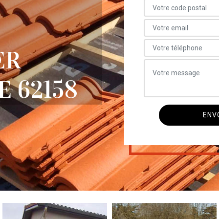
ER
 62158