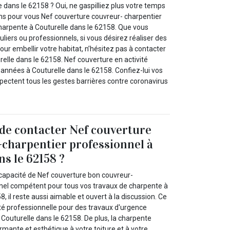
 dans le 62158 ? Oui, ne gaspilliez plus votre temps
s pour vous Nef couverture couvreur- charpentier
harpente à Couturelle dans le 62158. Que vous
uliers ou professionnels, si vous désirez réaliser des
ur embellir votre habitat, n’hésitez pas à contacter
elle dans le 62158. Nef couverture en activité
nnées à Couturelle dans le 62158. Confiez-lui vos
pectent tous les gestes barrières contre coronavirus
 de contacter Nef couverture
charpentier professionnel à
ns le 62158 ?
 capacité de Nef couverture bon couvreur-
nel compétent pour tous vos travaux de charpente à
, il reste aussi aimable et ouvert à la discussion. Ce
ité professionnelle pour des travaux d'urgence
Couturelle dans le 62158. De plus, la charpente
mante et esthétique à votre toiture et à votre