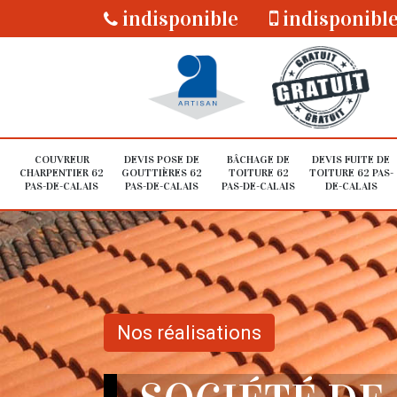
indisponible
indisponibl
COUVREUR
DEVIS POSE DE
BÂCHAGE DE
DEVIS FUITE DE
CHARPENTIER 62
GOUTTIÈRES 62
TOITURE 62
TOITURE 62 PAS-
PAS-DE-CALAIS
PAS-DE-CALAIS
PAS-DE-CALAIS
DE-CALAIS
Nos réalisations