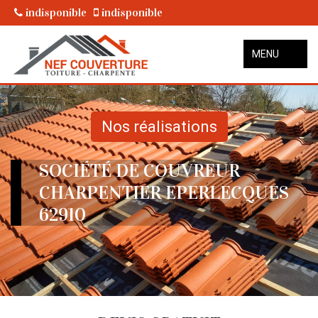
indisponible
indisponible
MENU
Nos réalisations
SOCIÉTÉ DE COUVREUR
CHARPENTIER EPERLECQUES
62910