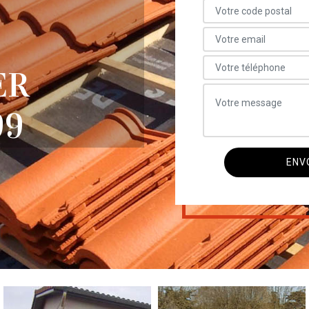
ER
99