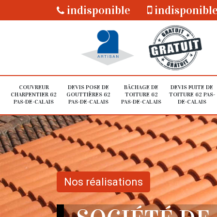
indisponible
indisponibl
COUVREUR
DEVIS POSE DE
BÂCHAGE DE
DEVIS FUITE DE
CHARPENTIER 62
GOUTTIÈRES 62
TOITURE 62
TOITURE 62 PAS-
PAS-DE-CALAIS
PAS-DE-CALAIS
PAS-DE-CALAIS
DE-CALAIS
Nos réalisations