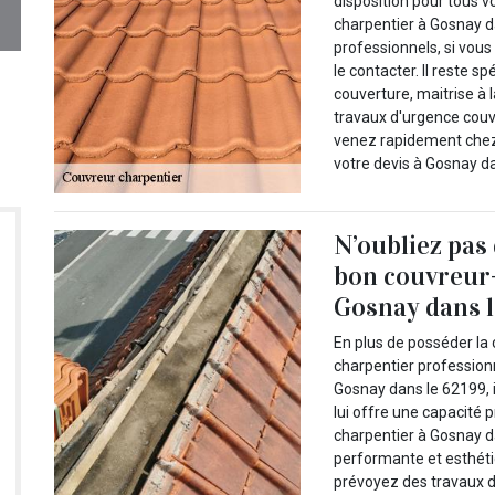
disposition pour tous v
charpentier à Gosnay dan
professionnels, si vou
le contacter. Il reste 
couverture, maitrise à 
travaux d'urgence couv
venez rapidement chez
votre devis à Gosnay da
N’oubliez pas
bon couvreur-
Gosnay dans l
En plus de posséder la
charpentier profession
Gosnay dans le 62199, i
lui offre une capacité 
charpentier à Gosnay d
performante et esthétiq
prévoyez des travaux d