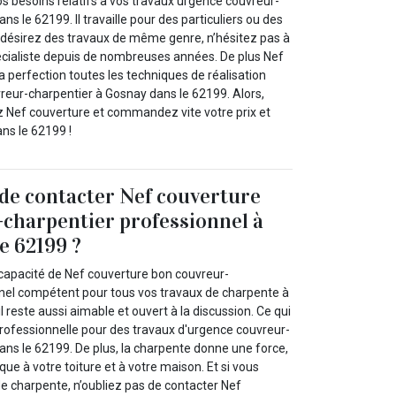
os besoins relatifs à vos travaux urgence couvreur-
s le 62199. Il travaille pour des particuliers ou des
s désirez des travaux de même genre, n’hésitez pas à
spécialiste depuis de nombreuses années. De plus Nef
la perfection toutes les techniques de réalisation
reur-charpentier à Gosnay dans le 62199. Alors,
 Nef couverture et commandez vite votre prix et
ns le 62199 !
 de contacter Nef couverture
charpentier professionnel à
e 62199 ?
 capacité de Nef couverture bon couvreur-
nel compétent pour tous vos travaux de charpente à
l reste aussi aimable et ouvert à la discussion. Ce qui
professionnelle pour des travaux d'urgence couvreur-
ans le 62199. De plus, la charpente donne une force,
ue à votre toiture et à votre maison. Et si vous
e charpente, n’oubliez pas de contacter Nef