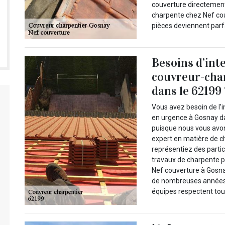
couverture directement
charpente chez Nef co
pièces deviennent parfa
Besoins d’int
couvreur-cha
dans le 62199 
Vous avez besoin de l’
en urgence à Gosnay da
puisque nous vous avon
expert en matière de c
représentiez des partic
travaux de charpente po
Nef couverture à Gosna
de nombreuses années à
équipes respectent tous