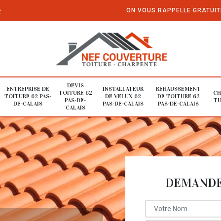
e
ON VOUS RAPPELLE GRATUI
DEVIS
ENTREPRISE DE
INSTALLATEUR
REHAUSSEMENT
TOITURE 62
CH
TOITURE 62 PAS-
DE VELUX 62
DE TOITURE 62
PAS-DE-
TU
DE-CALAIS
PAS-DE-CALAIS
PAS-DE-CALAIS
CALAIS
DEMANDE 