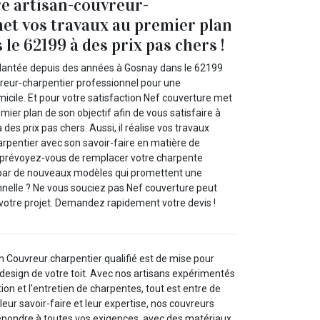
e artisan-couvreur-
et vos travaux au premier plan
le 62199 à des prix pas chers !
plantée depuis des années à Gosnay dans le 62199
vreur-charpentier professionnel pour une
micile. Et pour votre satisfaction Nef couverture met
mier plan de son objectif afin de vous satisfaire à
des prix pas chers. Aussi, il réalise vos travaux
rpentier avec son savoir-faire en matière de
, prévoyez-vous de remplacer votre charpente
ar de nouveaux modèles qui promettent une
elle ? Ne vous souciez pas Nef couverture peut
 votre projet. Demandez rapidement votre devis !
n Couvreur charpentier qualifié est de mise pour
le design de votre toit. Avec nos artisans expérimentés
ion et l'entretien de charpentes, tout est entre de
eur savoir-faire et leur expertise, nos couvreurs
épondre à toutes vos exigences, avec des matériaux