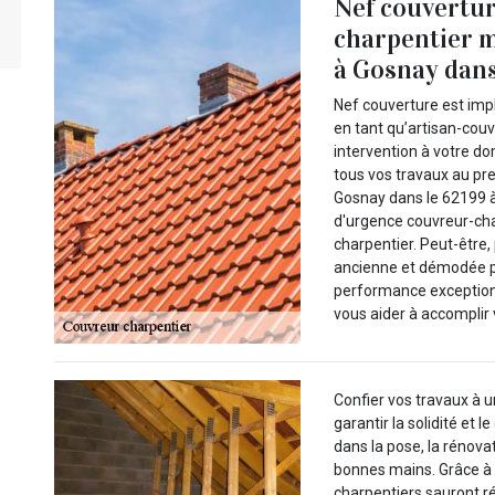
Nef couvertur
charpentier m
à Gosnay dans 
Nef couverture est im
en tant qu’artisan-cou
intervention à votre do
tous vos travaux au pre
Gosnay dans le 62199 à 
d'urgence couvreur-cha
charpentier. Peut-être
ancienne et démodée p
performance exceptionn
vous aider à accomplir
Confier vos travaux à u
garantir la solidité et 
dans la pose, la rénovat
bonnes mains. Grâce à l
charpentiers sauront r