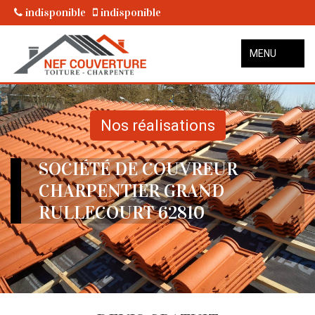
indisponible
indisponible
MENU
Nos réalisations
SOCIÉTÉ DE COUVREUR
CHARPENTIER GRAND
RULLECOURT 62810