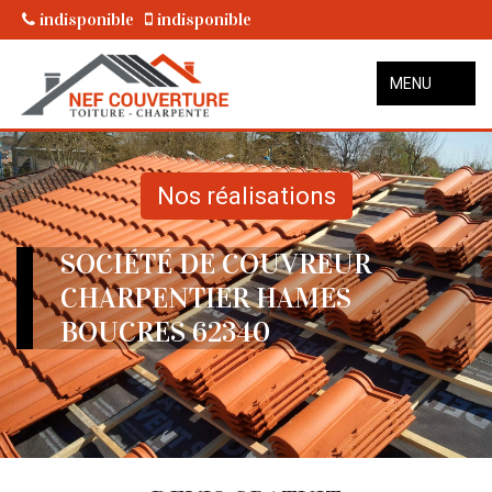
indisponible
indisponible
MENU
Nos réalisations
SOCIÉTÉ DE COUVREUR
CHARPENTIER HAMES
BOUCRES 62340