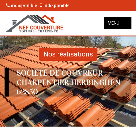
indisponible
indisponible
MENU
Nos réalisations
SOCIÉTÉ DE COUVREUR
CHARPENTIER HERBINGHEN
62850