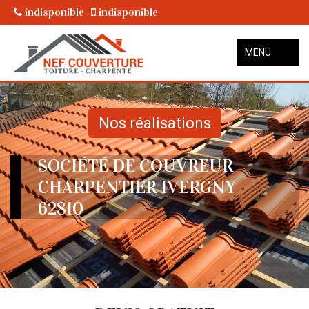
indisponible
indisponible
MENU
Nos réalisations
SOCIÉTÉ DE COUVREUR
CHARPENTIER IVERGNY
62810