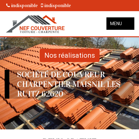
indisponible
indisponible
MENU
Nos réalisations
SOCIÉTÉ DE COUVREUR
CHARPENTIER MAISNIL LES
RUITZ 62620