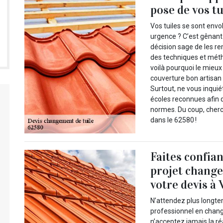
pose de vos tu
Vos tuiles se sont envo
urgence ? C’est gênant 
décision sage de les re
des techniques et méth
voilà pourquoi le mieu
couverture bon artisan 
Surtout, ne vous inqui
écoles reconnues afin qu
normes. Du coup, cherc
dans le 62580 !
Faites confia
projet change
votre devis à 
N’attendez plus longte
professionnel en chang
n’acceptez jamais la ré