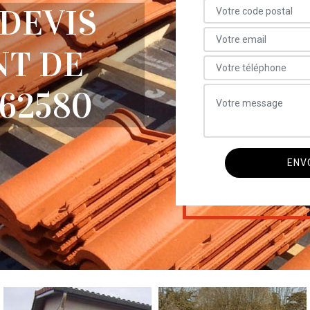
 DEVIS
T DE
 62580