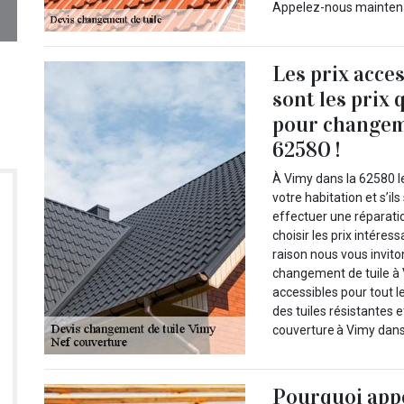
Appelez-nous maintenan
Les prix acce
sont les prix
pour changeme
62580 !
À Vimy dans la 62580 le
votre habitation et s’il
effectuer une réparati
choisir les prix intéres
raison nous vous invit
changement de tuile à 
accessibles pour tout l
des tuiles résistantes 
couverture à Vimy dans
Pourquoi app