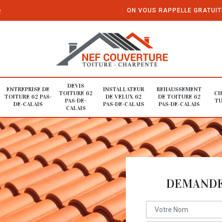
e
ON VOUS RAPPELLE GRATUI
DEVIS
ENTREPRISE DE
INSTALLATEUR
REHAUSSEMENT
TOITURE 62
CH
TOITURE 62 PAS-
DE VELUX 62
DE TOITURE 62
PAS-DE-
TU
DE-CALAIS
PAS-DE-CALAIS
PAS-DE-CALAIS
CALAIS
DEMANDE 