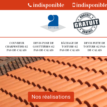
indisponible
indisponibl
COUVREUR
DEVIS POSE DE
BÂCHAGE DE
DEVIS FUITE DE
CHARPENTIER 62
GOUTTIÈRES 62
TOITURE 62
TOITURE 62 PAS-
PAS-DE-CALAIS
PAS-DE-CALAIS
PAS-DE-CALAIS
DE-CALAIS
Nos réalisations