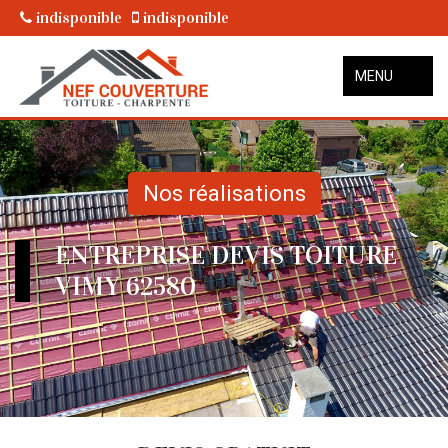
indisponible
indisponible
MENU
Nos réalisations
ENTREPRISE DEVIS TOITURE
VIMY 62580