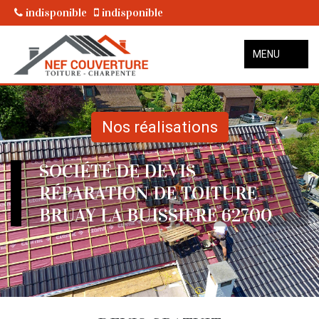
indisponible
indisponible
MENU
Nos réalisations
SOCIÉTÉ DE DEVIS
RÉPARATION DE TOITURE
BRUAY LA BUISSIERE 62700