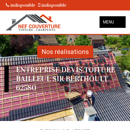
indisponible
indisponible
MENU
Nos réalisations
ENTREPRISE DEVIS TOITURE
BAILLEUL SIR BERTHOULT
62580