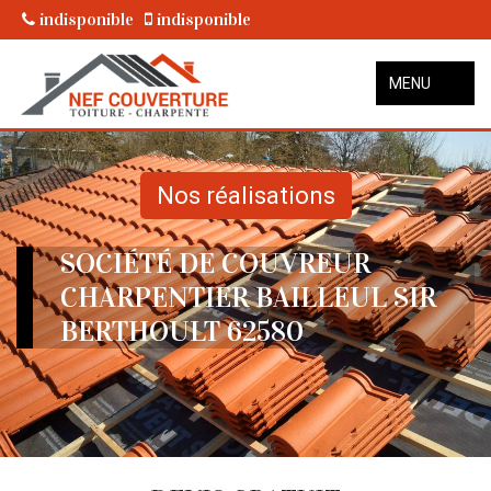
indisponible
indisponible
MENU
Nos réalisations
SOCIÉTÉ DE COUVREUR
CHARPENTIER BAILLEUL SIR
BERTHOULT 62580