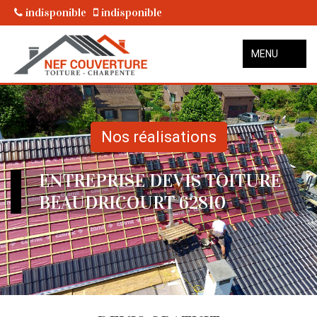
indisponible
indisponible
MENU
Nos réalisations
ENTREPRISE DEVIS TOITURE
BEAUDRICOURT 62810