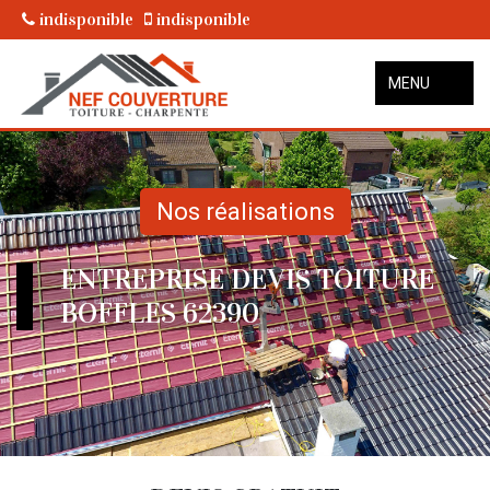
indisponible
indisponible
MENU
Nos réalisations
ENTREPRISE DEVIS TOITURE
BOFFLES 62390