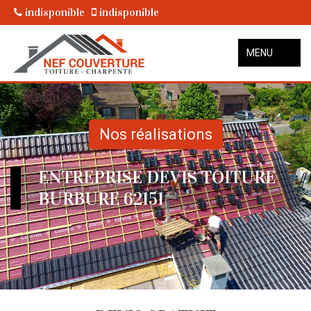
indisponible
indisponible
MENU
Nos réalisations
ENTREPRISE DEVIS TOITURE
BURBURE 62151