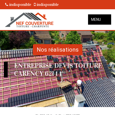
indisponible
indisponible
MENU
Nos réalisations
ENTREPRISE DEVIS TOITURE
CARENCY 62144