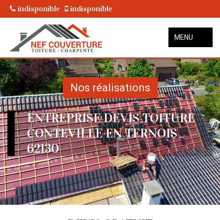
indisponible
indisponible
MENU
Nos réalisations
ENTREPRISE DEVIS TOITURE
CONTEVILLE EN TERNOIS
62130