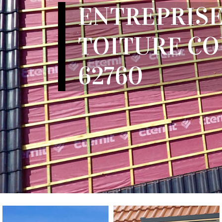
ENTREPRISE
TOITURE CO
62760