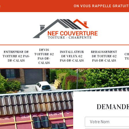
e
ON VOUS RAPPELLE GRATUI
DEVIS
ENTREPRISE DE
INSTALLATEUR
REHAUSSEMENT
TOITURE 62
CH
TOITURE 62 PAS-
DE VELUX 62
DE TOITURE 62
PAS-DE-
TU
DE-CALAIS
PAS-DE-CALAIS
PAS-DE-CALAIS
CALAIS
DEMANDE 