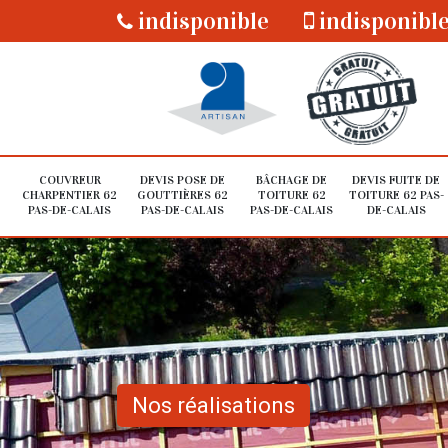
indisponible
indisponibl
COUVREUR
DEVIS POSE DE
BÂCHAGE DE
DEVIS FUITE DE
CHARPENTIER 62
GOUTTIÈRES 62
TOITURE 62
TOITURE 62 PAS-
PAS-DE-CALAIS
PAS-DE-CALAIS
PAS-DE-CALAIS
DE-CALAIS
Nos réalisations