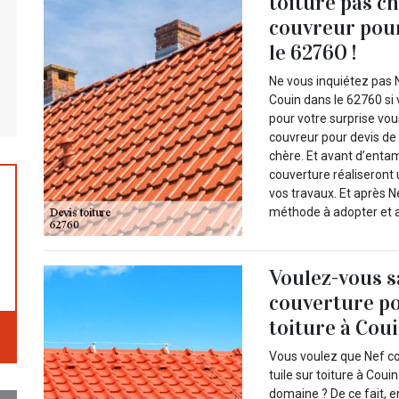
toiture pas c
couvreur pour
le 62760 !
Ne vous inquiétez pas 
Couin dans le 62760 si 
pour votre surprise vo
couvreur pour devis de t
chère. Et avant d’enta
couverture réaliseront 
vos travaux. Et après 
méthode à adopter et ap
Voulez-vous s
couverture po
toiture à Cou
Vous voulez que Nef c
tuile sur toiture à Cou
domaine ? De ce fait, 