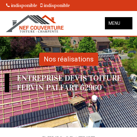
indisponible
indisponible
MENU
Nos réalisations
ENTREPRISE DEVIS TOITURE
FEBVIN PALFART 62960